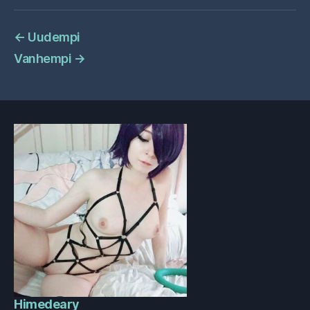
←
Uudempi
Vanhempi
→
Himedeary