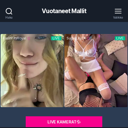
Vuotaneet Mallit
Haku
Valikko
LIVE KAMERAT💦