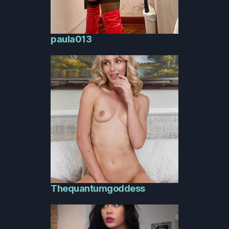
paula013
Thequantumgoddess