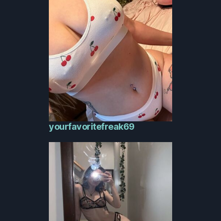
yourfavoritefreak69