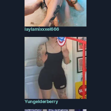
laylamixxxel666
Yungelderberry