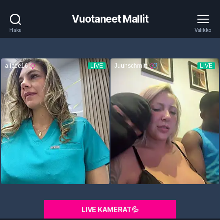
Vuotaneet Mallit
Haku
Valikko
LIVE KAMERAT💦