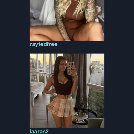
raytedfree
iaaras2