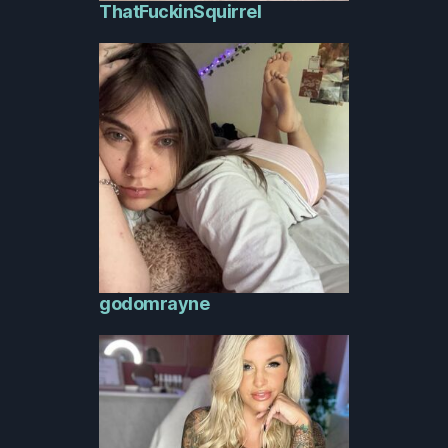
ThatFuckinSquirrel
godomrayne