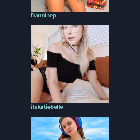
Dannibep
itskatiebelle