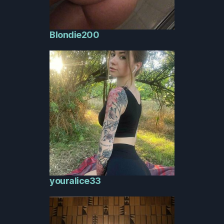
Blondie200
youralice33