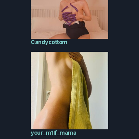
Candycottom
your_m1lf_mama