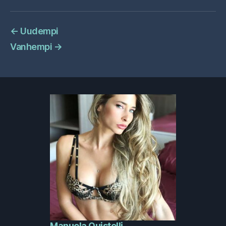
←
Uudempi
Vanhempi
→
Manuela Quistelli