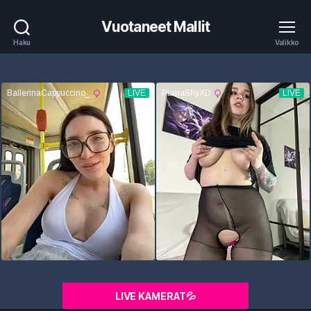
Vuotaneet Mallit
Haku
Valikko
LIVE KAMERAT💦