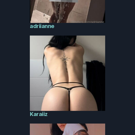
adriianne
Karaiiz