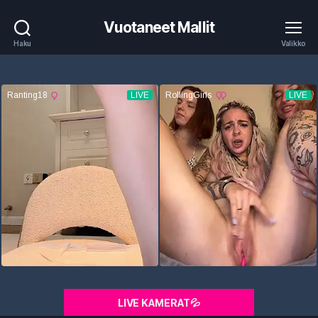
Vuotaneet Mallit
Haku
Valikko
LIVE KAMERAT💦