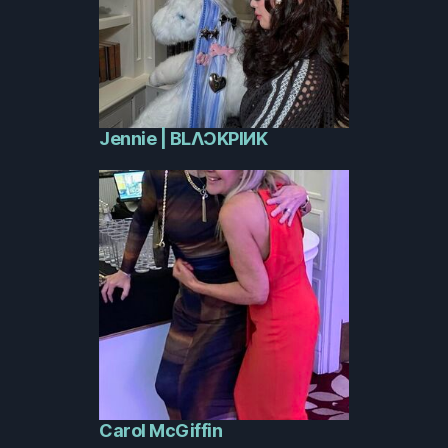
Jennie | BLΛƆKPIИK
Carol McGiffin