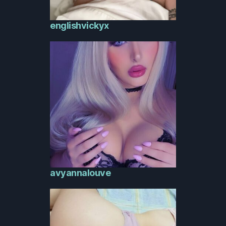
englishvickyx
avyannalouve