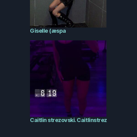
Giselle (æspa
Caitlin strezovski. Caitlinstrez