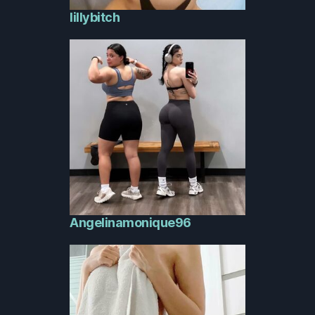
lillybitch
Angelinamonique96