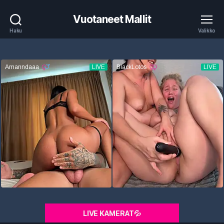
Vuotaneet Mallit
Haku
Valikko
LIVE KAMERAT💦