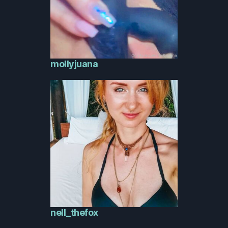
mollyjuana
nell_thefox