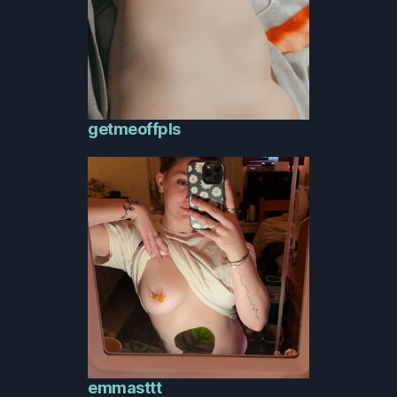
getmeoffpls
emmasttt