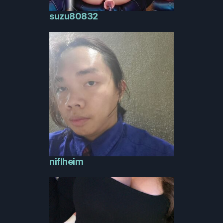
suzu80832
niflheim