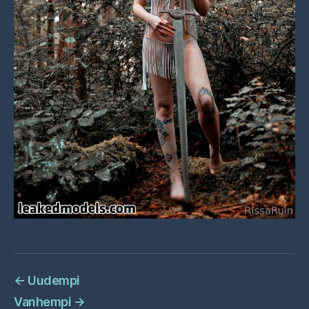
←
Uudempi
Vanhempi
→