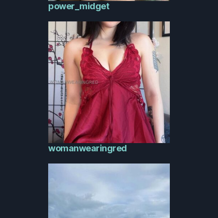
power_midget
womanwearingred