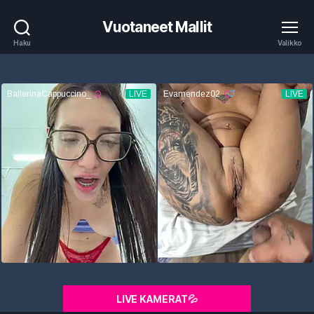
Vuotaneet Mallit
Haku
Valikko
LIVE KAMERAT💦