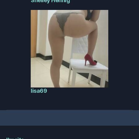
Shelley Hennig
lisa69