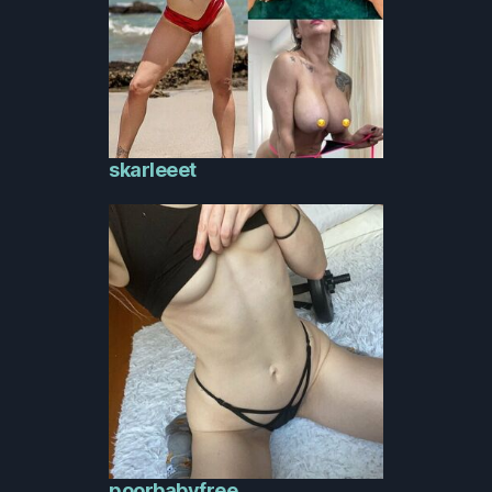
skarleeet
poorbabyfree