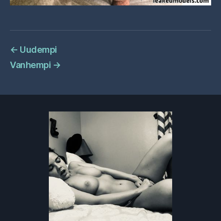
←
Uudempi
Vanhempi
→