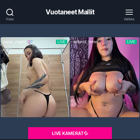
Vuotaneet Mallit
Haku
Valikko
LIVE KAMERAT💦