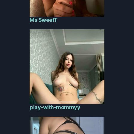
Ms SweetT
play-with-mommyy