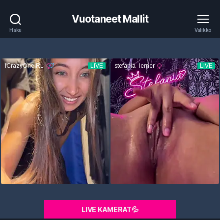
Vuotaneet Mallit
Haku
Valikko
LIVE KAMERAT💦