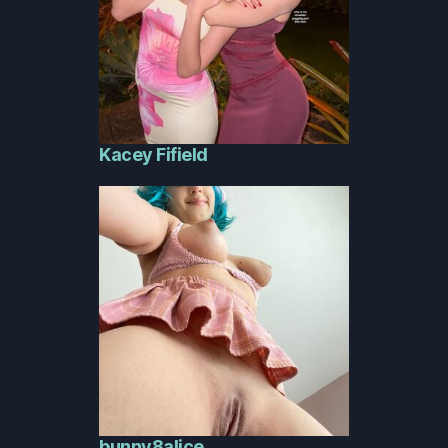
Kacey Fifield
bunny8alice