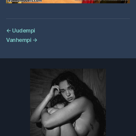
←
Uudempi
Vanhempi
→