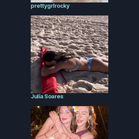
prettygrlrocky
Julia Soares