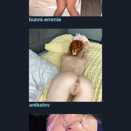
bunni.emmie
anikalov