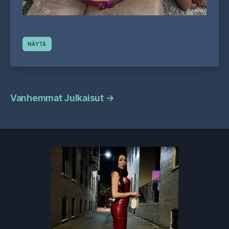
NÄYTÄ
Julkaisujen
Vanhemmat Julkaisut
→
navigointi