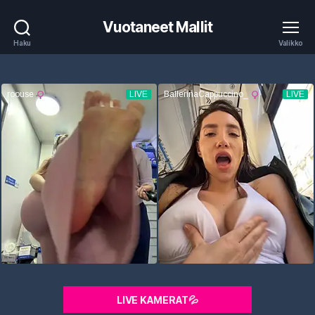
Vuotaneet Mallit
Haku
Valikko
LIVE KAMERAT💦