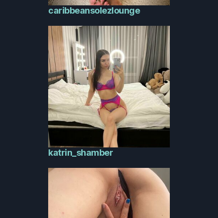
caribbeansolezlounge
katrin_shamber