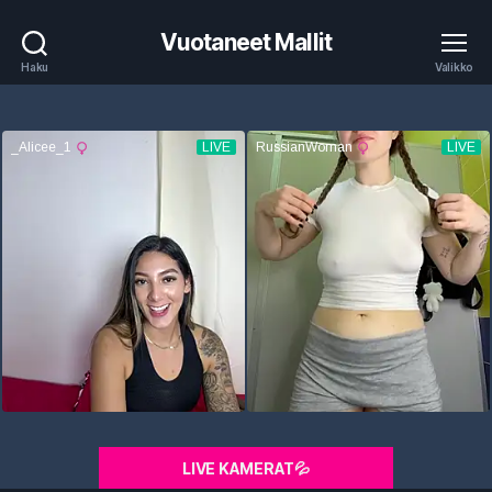
Vuotaneet Mallit
Haku
Valikko
LIVE KAMERAT💦