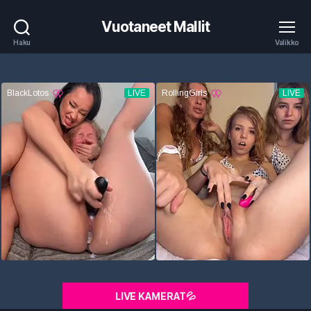
Vuotaneet Mallit
Haku
Valikko
LIVE KAMERAT💦