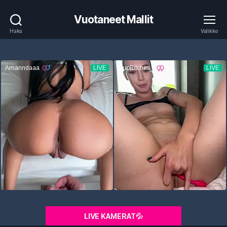
Vuotaneet Mallit
Haku
Valikko
LIVE KAMERAT💦