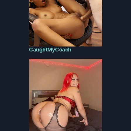
CaughtMyCoach