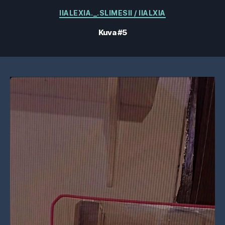
Kategoriat
IIALEXIA._.SLIMESII / IIALXIA
Kuva #5