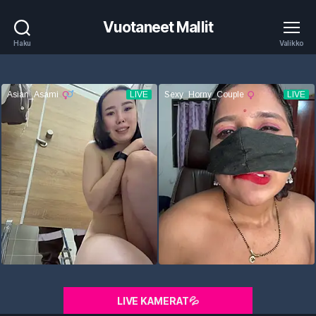
Vuotaneet Mallit
Haku
Valikko
LIVE KAMERAT💦