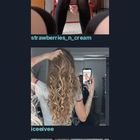
strawberries_n_cream
iceeivee