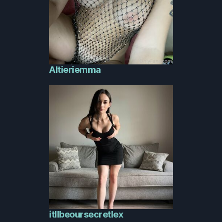
Altieriemma
itllbeoursecretlex