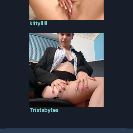
kittylilli
Tristabytes