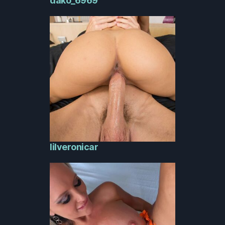
dako_6969
lilveronicar