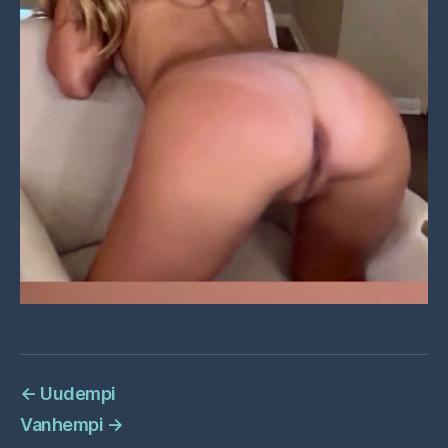
←
Uudempi
Vanhempi
→