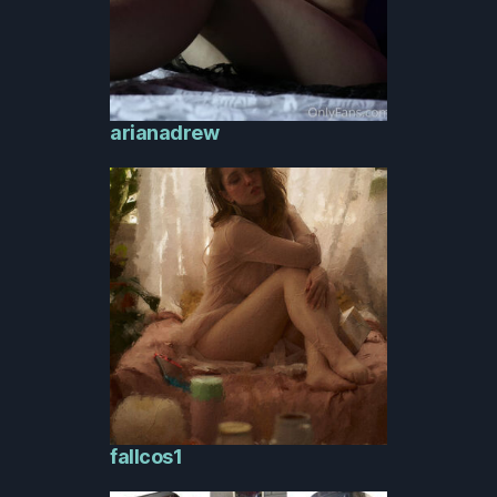
arianadrew
fallcos1